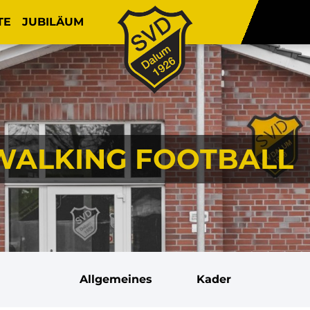
TE
JUBILÄUM
 WALKING FOOTBALL
Allgemeines
Kader