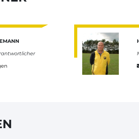
NEMANN
antwortlicher
gen
EN